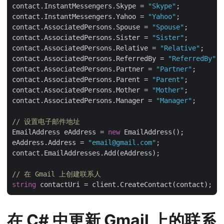
contact.InstantMessengers.Skype = 
"Skype"
;

contact.InstantMessengers.Yahoo = 
"Yahoo"
;

contact.AssociatedPersons.Spouse = 
"Spouse"
;

contact.AssociatedPersons.Sister = 
"Sister"
;

contact.AssociatedPersons.Relative = 
"Relative"
;

contact.AssociatedPersons.ReferredBy = 
"ReferredBy"
;

contact.AssociatedPersons.Partner = 
"Partner"
;

contact.AssociatedPersons.Parent = 
"Parent"
;

contact.AssociatedPersons.Mother = 
"Mother"
;

contact.AssociatedPersons.Manager = 
"Manager"
;

// 设置电子邮件地址
EmailAddress eAddress = 
new
 EmailAddress();

eAddress.Address = 
"email@gmail.com"
;

contact.EmailAddresses.Add(eAddress);

// 在 Gmail 上创建联系人
string
在 C# 中更新 Gmail 上的联系