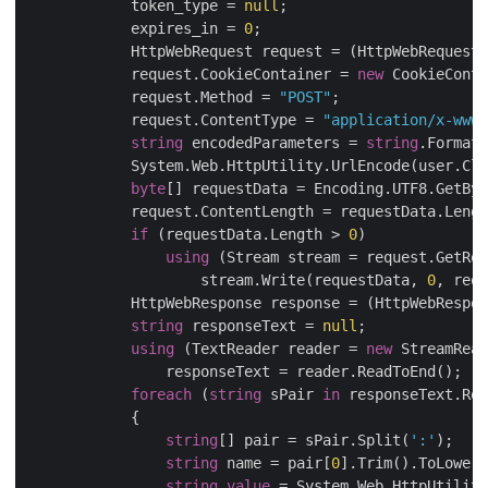
            token_type = 
null
;

            expires_in = 
0
;

            HttpWebRequest request = (HttpWebRequest)
            request.CookieContainer = 
new
 CookieConta
            request.Method = 
"POST"
;

            request.ContentType = 
"application/x-www-
string
 encodedParameters = 
string
.Format(
            System.Web.HttpUtility.UrlEncode(user.Cli
byte
[] requestData = Encoding.UTF8.GetByt
            request.ContentLength = requestData.Lengt
if
 (requestData.Length > 
0
)

using
 (Stream stream = request.GetReq
                    stream.Write(requestData, 
0
, requ
            HttpWebResponse response = (HttpWebRespon
string
 responseText = 
null
;

using
 (TextReader reader = 
new
 StreamRead
                responseText = reader.ReadToEnd();

foreach
 (
string
 sPair 
in
 responseText.Rep
            {

string
[] pair = sPair.Split(
':'
);

string
 name = pair[
0
].Trim().ToLower(
string
value
 = System.Web.HttpUtility