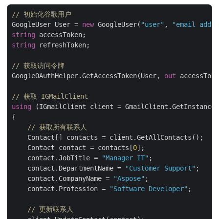
// 初始化谷歌用户
GoogleUser User = 
new
 GoogleUser(
"user"
, 
"email addre
string
string
 refreshToken;

// 获取访问令牌
GoogleOAuthHelper.GetAccessToken(User, 
out
 accessToke
// 获取 IGMailClient
using
 (IGmailClient client = GmailClient.GetInstance(
{

// 获取所有联系人
    Contact[] contacts = client.GetAllContacts();

    Contact contact = contacts[
0
];

    contact.JobTitle = 
"Manager IT"
;

    contact.DepartmentName = 
"Customer Support"
;

    contact.CompanyName = 
"Aspose"
;

    contact.Profession = 
"Software Developer"
;

// 更新联系人