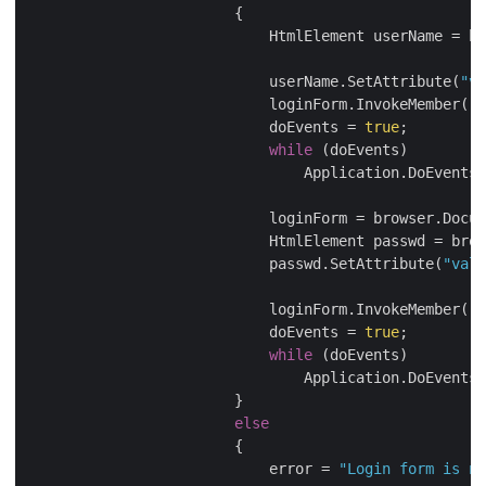
                        {

                            HtmlElement userName = br
                            userName.SetAttribute(
"va
                            loginForm.InvokeMember(
"s
                            doEvents = 
true
;

while
 (doEvents)

                                Application.DoEvents(
                            loginForm = browser.Docum
                            HtmlElement passwd = brow
                            passwd.SetAttribute(
"valu
                            loginForm.InvokeMember(
"s
                            doEvents = 
true
;

while
 (doEvents)

                                Application.DoEvents(
                        }

else
                        {

                            error = 
"Login form is no