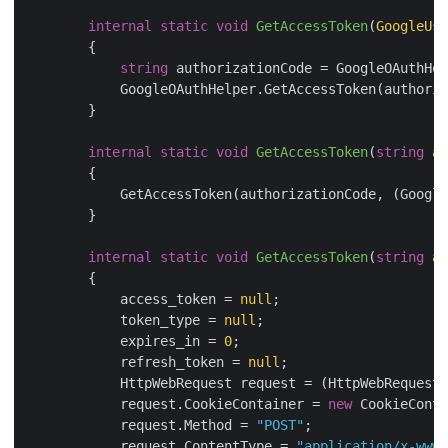
internal
static
void
GetAccessToken
(
GoogleUse
        {

string
 authorizationCode = GoogleOAuthHel
            GoogleOAuthHelper.GetAccessToken(authoriz
        }

internal
static
void
GetAccessToken
(
string
 au
        {

            GetAccessToken(authorizationCode, (Google
        }

internal
static
void
GetAccessToken
(
string
 au
        {

            access_token = 
null
;

            token_type = 
null
;

            expires_in = 
0
;

            refresh_token = 
null
;

            HttpWebRequest request = (HttpWebRequest)
            request.CookieContainer = 
new
 CookieConta
            request.Method = 
"POST"
;

            request.ContentType = 
"application/x-www-