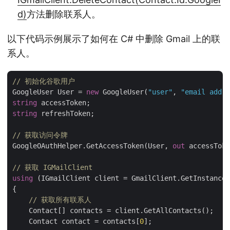
d)
方法删除联系人。
以下代码示例展示了如何在 C# 中删除 Gmail 上的联
系人。
// 初始化谷歌用户
GoogleUser User = 
new
 GoogleUser(
"user"
, 
"email addre
string
string
 refreshToken;

// 获取访问令牌
GoogleOAuthHelper.GetAccessToken(User, 
out
 accessToke
// 获取 IGMailClient
using
 (IGmailClient client = GmailClient.GetInstance(
{

// 获取所有联系人
    Contact[] contacts = client.GetAllContacts();

    Contact contact = contacts[
0
];
