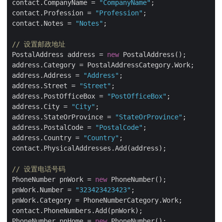
contact.CompanyName = 
"CompanyName"
;

contact.Profession = 
"Profession"
;

contact.Notes = 
"Notes"
;

// 设置邮政地址
PostalAddress address = 
new
 PostalAddress();

address.Category = PostalAddressCategory.Work;

address.Address = 
"Address"
;

address.Street = 
"Street"
;

address.PostOfficeBox = 
"PostOfficeBox"
;

address.City = 
"City"
;

address.StateOrProvince = 
"StateOrProvince"
;

address.PostalCode = 
"PostalCode"
;

address.Country = 
"Country"
;

contact.PhysicalAddresses.Add(address);

// 设置电话号码
PhoneNumber pnWork = 
new
 PhoneNumber();

pnWork.Number = 
"323423423423"
;

pnWork.Category = PhoneNumberCategory.Work;

contact.PhoneNumbers.Add(pnWork);

PhoneNumber pnHome = 
new
 PhoneNumber();
