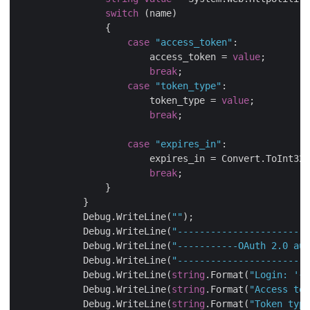
switch
 (name)

                {

case
"access_token"
:

                        access_token = 
value
;

break
;

case
"token_type"
:

                        token_type = 
value
;

break
;

case
"expires_in"
:

                        expires_in = Convert.ToInt32(
break
;

                }

            }

            Debug.WriteLine(
""
);

            Debug.WriteLine(
"------------------------
            Debug.WriteLine(
"-----------OAuth 2.0 aut
            Debug.WriteLine(
"------------------------
            Debug.WriteLine(
string
.Format(
"Login: '{0
            Debug.WriteLine(
string
.Format(
"Access tok
            Debug.WriteLine(
string
.Format(
"Token type