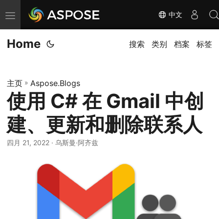
中文
切
换
Home
导
搜索
类别
档案
标签
航
主页
»
Aspose.Blogs
使用 C# 在 Gmail 中创
建、更新和删除联系人
四月 21, 2022
· 乌斯曼·阿齐兹