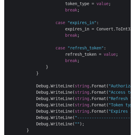
                        token_type = 
value
;

break
;

case
"expires_in"
:

                        expires_in = Convert.ToInt32(
break
;

case
"refresh_token"
:

                        refresh_token = 
value
;

break
;

                }

            }

            Debug.WriteLine(
string
.Format(
"Authorizat
            Debug.WriteLine(
string
.Format(
"Access tok
            Debug.WriteLine(
string
.Format(
"Refresh to
            Debug.WriteLine(
string
.Format(
"Token type
            Debug.WriteLine(
string
.Format(
"Expires in
            Debug.WriteLine(
"------------------------
            Debug.WriteLine(
""
);

        }
