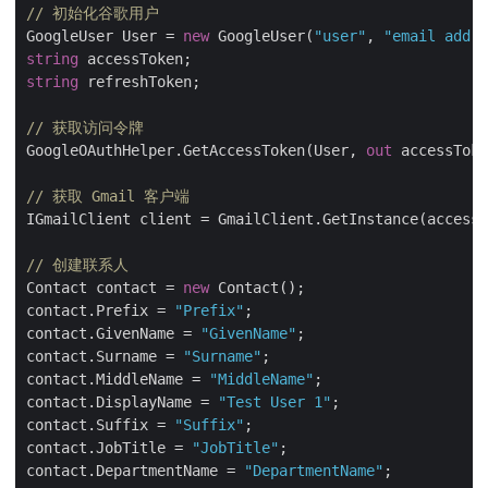
// 初始化谷歌用户
GoogleUser User = 
new
 GoogleUser(
"user"
, 
"email addre
string
string
 refreshToken;

// 获取访问令牌
GoogleOAuthHelper.GetAccessToken(User, 
out
 accessToke
// 获取 Gmail 客户端
IGmailClient client = GmailClient.GetInstance(accessT
// 创建联系人
Contact contact = 
new
 Contact();

contact.Prefix = 
"Prefix"
;

contact.GivenName = 
"GivenName"
;

contact.Surname = 
"Surname"
;

contact.MiddleName = 
"MiddleName"
;

contact.DisplayName = 
"Test User 1"
;

contact.Suffix = 
"Suffix"
;

contact.JobTitle = 
"JobTitle"
;

contact.DepartmentName = 
"DepartmentName"
;
