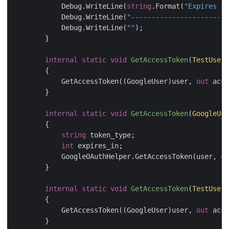
            Debug.WriteLine(
string
.Format(
"Expires in
            Debug.WriteLine(
"------------------------
            Debug.WriteLine(
""
);

        }

internal
static
void
GetAccessToken
(
TestUser 
        {

            GetAccessToken((GoogleUser)user, 
out
 acce
        }

internal
static
void
GetAccessToken
(
GoogleUse
        {

string
 token_type;

int
 expires_in;

            GoogleOAuthHelper.GetAccessToken(user, 
ou
        }

internal
static
void
GetAccessToken
(
TestUser 
        {

            GetAccessToken((GoogleUser)user, 
out
 acce
        }
