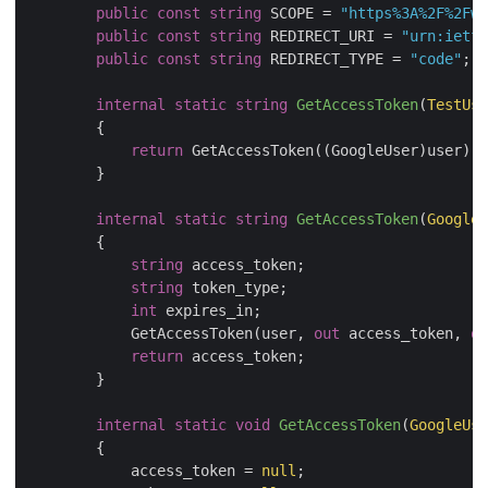
public
const
string
 SCOPE = 
"https%3A%2F%2Fww
public
const
string
 REDIRECT_URI = 
"urn:ietf:
public
const
string
 REDIRECT_TYPE = 
"code"
;

internal
static
string
GetAccessToken
(
TestUse
        {

return
 GetAccessToken((GoogleUser)user);

        }

internal
static
string
GetAccessToken
(
GoogleU
        {

string
 access_token;

string
 token_type;

int
 expires_in;

            GetAccessToken(user, 
out
 access_token, 
ou
return
 access_token;

        }

internal
static
void
GetAccessToken
(
GoogleUse
        {

            access_token = 
null
;
