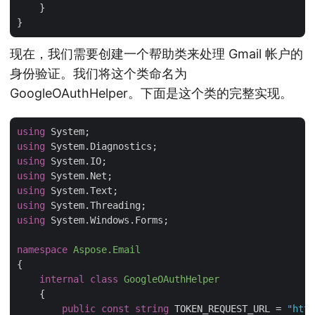
    }

现在，我们需要创建一个帮助类来处理 Gmail 帐户的
身份验证。我们将这个类命名为
GoogleOAuthHelper。下面是这个类的完整实现。
using
using
using
using
using
using
using
 System.Windows.Forms;

namespace
Aspose.Email
{

internal
class
GoogleOAuthHelper
    {

public
const
string
 TOKEN_REQUEST_URL = 
"http