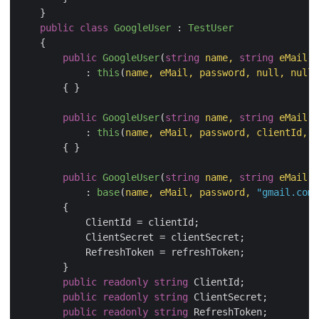
    }

public
class
GoogleUser
 : 
TestUser
    {

public
GoogleUser
(
string
 name, 
string
 eMail, 
            : 
this
(
name, eMail, password, 
null
, 
null
,
        { }

public
GoogleUser
(
string
 name, 
string
 eMail, 
            : 
this
(
name, eMail, password, clientId, c
        { }

public
GoogleUser
(
string
 name, 
string
 eMail, 
            : 
base
(
name, eMail, password, 
"gmail.com"
        {

            ClientId = clientId;

            ClientSecret = clientSecret;

            RefreshToken = refreshToken;

        }

public
readonly
string
 ClientId;

public
readonly
string
 ClientSecret;

public
readonly
string
 RefreshToken;
