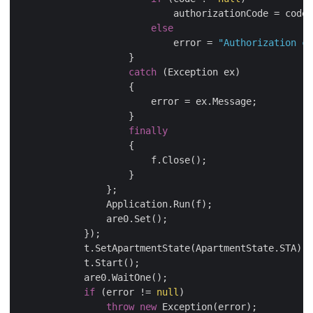
                            authorizationCode = code.
else
                            error = 
"Authorization co
                    }

catch
 (Exception ex)

                    {

                        error = ex.Message;

                    }

finally
                    {

                        f.Close();

                    }

                };

                Application.Run(f);

                are0.Set();

            });

            t.SetApartmentState(ApartmentState.STA);

            t.Start();

            are0.WaitOne();

if
 (error != 
null
)

throw
new
 Exception(error);
