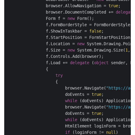
                browser.AllowNavigation = 
true
;

                browser.DocumentCompleted += 
delegate
                Form f = 
new
 Form();

                f.FormBorderStyle = FormBorderStyle.F
                f.ShowInTaskbar = 
false
;

                f.StartPosition = FormStartPosition.M
                f.Location = 
new
 System.Drawing.Point
                f.Size = 
new
 System.Drawing.Size(
1
, 
1
                f.Controls.Add(browser);

                f.Load += 
delegate
 (
object
 sender, Ev
                {

try
                    {

                        browser.Navigate(
"https://acc
                        doEvents = 
true
;

while
 (doEvents) Application.
                        browser.Navigate(
"https://acc
                        doEvents = 
true
;

while
 (doEvents) Application.
                        HtmlElement loginForm = brows
if
 (loginForm != 
null
)
