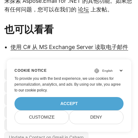
来探索 Aspose.Email for .NET 的其他功能。如果您
有任何问题，您可以在我们的
论坛
上发帖。
也可以看看
使用 C# 从 MS Exchange Server 读取电子邮件
COOKIE NOTICE
Aspose.Email Product Family
To provide you with the best experience, we use cookies for
personalization, analytics, and ads. By using our site, you agree
Create a Contact on Gmail in CSharp
to
our cookie policy
.
Delete a Contact on Gmail Csharp
ACCEPT
DotNet API to Manage Gmail Contacts
CUSTOMIZE
DENY
DotNet Gmail API
Update a Contact on Gmail in Csharp