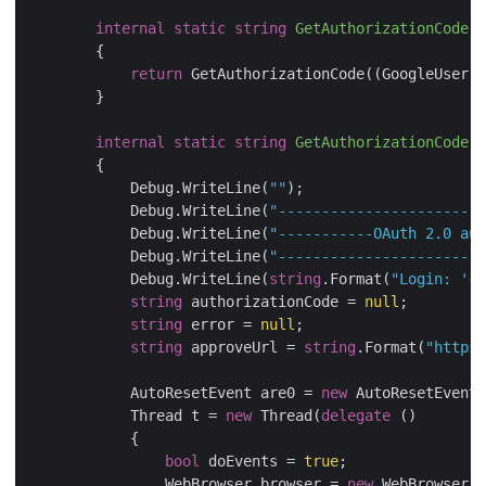
internal
static
string
GetAuthorizationCode
(
T
        {

return
 GetAuthorizationCode((GoogleUser)a
        }

internal
static
string
GetAuthorizationCode
(
G
        {

            Debug.WriteLine(
""
);

            Debug.WriteLine(
"------------------------
            Debug.WriteLine(
"-----------OAuth 2.0 aut
            Debug.WriteLine(
"------------------------
            Debug.WriteLine(
string
.Format(
"Login: '{0
string
 authorizationCode = 
null
;

string
 error = 
null
;

string
 approveUrl = 
string
.Format(
"https:
            AutoResetEvent are0 = 
new
 AutoResetEvent(
            Thread t = 
new
 Thread(
delegate
 ()

            {

bool
 doEvents = 
true
;

                WebBrowser browser = 
new
 WebBrowser()