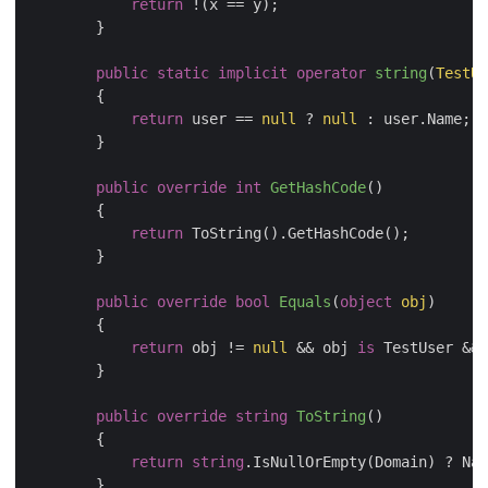
return
 !(x == y);

        }

public
static
implicit
operator
string
(
TestUs
        {

return
 user == 
null
 ? 
null
 : user.Name;

        }

public
override
int
GetHashCode
(
)
        {

return
 ToString().GetHashCode();

        }

public
override
bool
Equals
(
object
 obj
)
        {

return
 obj != 
null
 && obj 
is
 TestUser && 
        }

public
override
string
ToString
(
)
        {

return
string
.IsNullOrEmpty(Domain) ? Nam
        }
