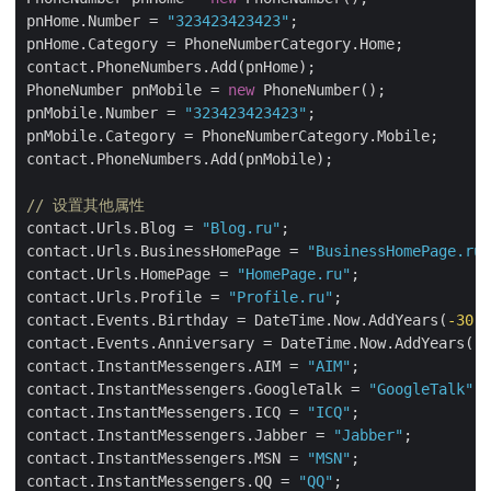
pnHome.Number = 
"323423423423"
;

pnHome.Category = PhoneNumberCategory.Home;

contact.PhoneNumbers.Add(pnHome);

PhoneNumber pnMobile = 
new
 PhoneNumber();

pnMobile.Number = 
"323423423423"
;

pnMobile.Category = PhoneNumberCategory.Mobile;

contact.PhoneNumbers.Add(pnMobile);

// 设置其他属性
contact.Urls.Blog = 
"Blog.ru"
;

contact.Urls.BusinessHomePage = 
"BusinessHomePage.ru"
contact.Urls.HomePage = 
"HomePage.ru"
;

contact.Urls.Profile = 
"Profile.ru"
;

contact.Events.Birthday = DateTime.Now.AddYears(
-30
);

contact.Events.Anniversary = DateTime.Now.AddYears(
-1
contact.InstantMessengers.AIM = 
"AIM"
;

contact.InstantMessengers.GoogleTalk = 
"GoogleTalk"
;

contact.InstantMessengers.ICQ = 
"ICQ"
;

contact.InstantMessengers.Jabber = 
"Jabber"
;

contact.InstantMessengers.MSN = 
"MSN"
;

contact.InstantMessengers.QQ = 
"QQ"
;
