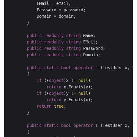
            EMail = eMail;

            Password = password;

            Domain = domain;

        }

public
readonly
string
 Name;

public
readonly
string
 EMail;

public
readonly
string
 Password;

public
readonly
string
 Domain;

public
static
bool
operator
 ==(TestUser x, Te
        {

if
 ((
object
)x != 
null
)

return
 x.Equals(y);

if
 ((
object
)y != 
null
)

return
 y.Equals(x);

return
true
;

        }

public
static
bool
operator
 !=(TestUser x, Te
        {
