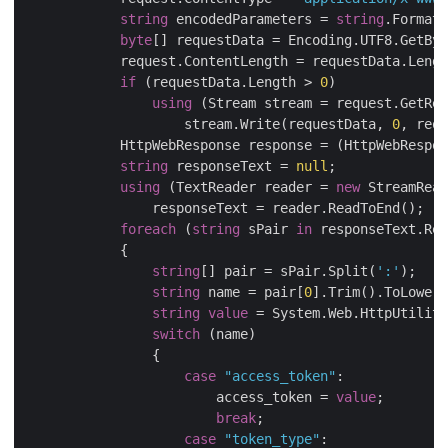
string
 encodedParameters = 
string
.Format(
byte
[] requestData = Encoding.UTF8.GetByt
            request.ContentLength = requestData.Lengt
if
 (requestData.Length > 
0
)

using
 (Stream stream = request.GetReq
                    stream.Write(requestData, 
0
, requ
            HttpWebResponse response = (HttpWebRespon
string
 responseText = 
null
;

using
 (TextReader reader = 
new
 StreamRead
                responseText = reader.ReadToEnd();

foreach
 (
string
 sPair 
in
 responseText.Rep
            {

string
[] pair = sPair.Split(
':'
);

string
 name = pair[
0
].Trim().ToLower(
string
value
 = System.Web.HttpUtility
switch
 (name)

                {

case
"access_token"
:

                        access_token = 
value
;

break
;

case
"token_type"
:
