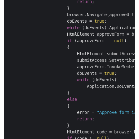
return
;

                        }

                        browser.Navigate(approveUrl);

                        doEvents = 
true
;

while
 (doEvents) Application.
                        HtmlElement approveForm = bro
if
 (approveForm != 
null
)

                        {

                            HtmlElement submitAccess
                            submitAccess.SetAttribute
                            approveForm.InvokeMember(
                            doEvents = 
true
;

while
 (doEvents)

                                Application.DoEvents(
                        }

else
                        {

                            error = 
"Approve form is 
return
;

                        }

                        HtmlElement code = browser.Do
if
 (code != 
null
)
