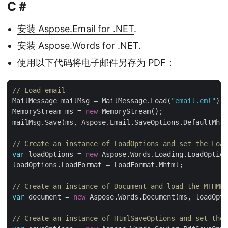
C＃
安装 Aspose.Email for .NET
.
安装 Aspose.Words for .NET
.
使用以下代码将电子邮件另存为 PDF：
// Load email
MailMessage mailMsg = MailMessage.Load(
"email.eml"
MemoryStream ms = 
new
// Create an instance of LoadOptions and set the Load
var
 loadOptions = 
new
// Create an instance of Document and load the MTHML 
var
 document = 
new
// Create an instance of HtmlSaveOptions and set the 