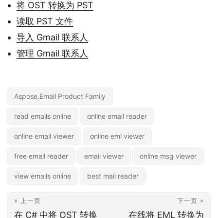
将 OST 转换为 PST
读取 PST 文件
导入 Gmail 联系人
管理 Gmail 联系人
Aspose.Email Product Family
read emails online
online email reader
online email viewer
online eml viewer
free email reader
email viewer
online msg viewer
view emails online
best mail reader
« 上一页
下一页 »
在 C# 中将 OST 转换
在线将 EML 转换为