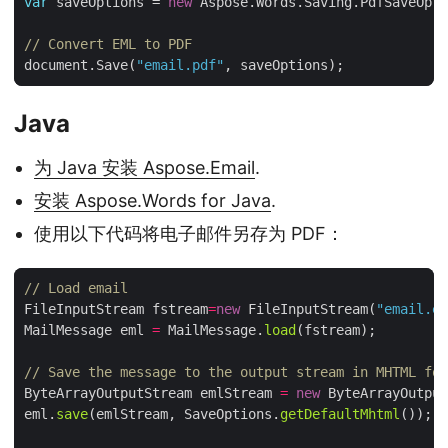
var
 saveOptions = 
new
// Convert EML to PDF
document.Save(
"email.pdf"
Java
为 Java 安装 Aspose.Email
.
安装 Aspose.Words for Java
.
使用以下代码将电子邮件另存为 PDF：
// Load email
FileInputStream fstream
=
new
 FileInputStream(
"email.em
MailMessage eml 
=
 MailMessage.
load
// Save the message to the output stream in MHTML for
ByteArrayOutputStream emlStream 
=
new
eml.
save
(emlStream, SaveOptions.
getDefaultMhtml