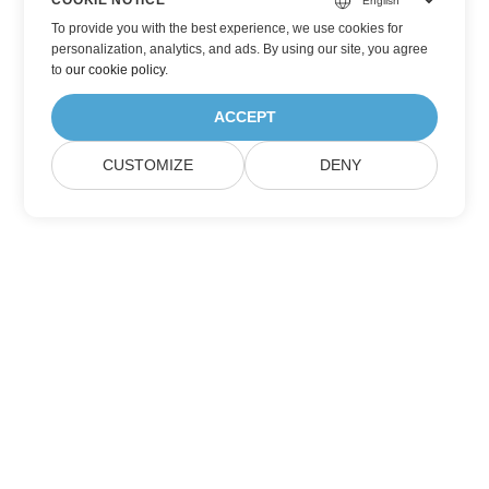
COOKIE NOTICE
To provide you with the best experience, we use cookies for
personalization, analytics, and ads. By using our site, you agree
to
our cookie policy
.
ACCEPT
CUSTOMIZE
DENY
订阅 Aspose 产品更新
获取每月的新闻通讯和优惠，直接发送到您的邮箱。