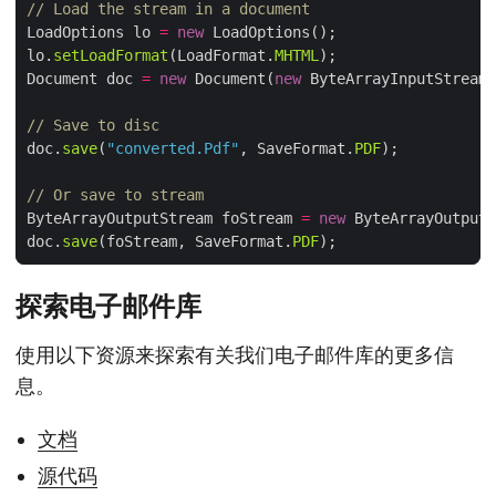
// Load the stream in a document
LoadOptions lo 
=
new
lo.
setLoadFormat
(LoadFormat.
MHTML
Document doc 
=
new
 Document(
new
 ByteArrayInputStream(
// Save to disc
doc.
save
(
"converted.Pdf"
, SaveFormat.
PDF
// Or save to stream
ByteArrayOutputStream foStream 
=
new
doc.
save
(foStream, SaveFormat.
PDF
探索电子邮件库
使用以下资源来探索有关我们电子邮件库的更多信
息。
文档
源代码