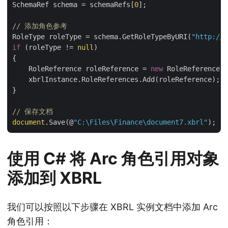
SchemaRef schema = schemaRefs[
0
];

// 添加角色参考
RoleType roleType = schema.GetRoleTypeByURI(
"http://a
if
 (roleType != 
null
)

{

    RoleReference roleReference = 
new
 RoleReference(r
    xbrlInstance.RoleReferences.Add(roleReference);

}

// 保存文档
document
.Save(@
"C:\Files\Finance\document7.xbrl"
使用 C# 将 Arc 角色引用对象
添加到 XBRL
我们可以按照以下步骤在 XBRL 实例文档中添加 Arc
角色引用：