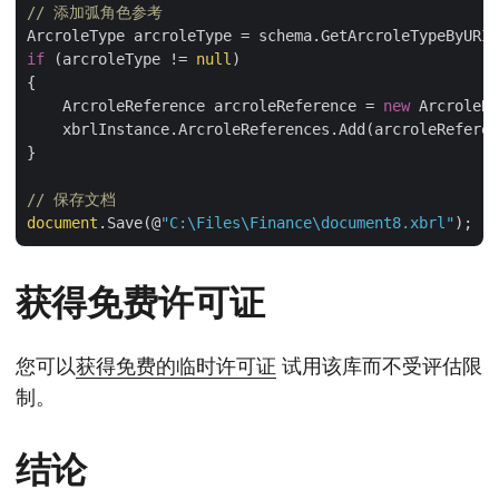
// 添加弧角色参考
ArcroleType arcroleType = schema.GetArcroleTypeByURI(
if
 (arcroleType != 
null
)

{

    ArcroleReference arcroleReference = 
new
 ArcroleRe
    xbrlInstance.ArcroleReferences.Add(arcroleReferen
}

// 保存文档
document
.Save(@
"C:\Files\Finance\document8.xbrl"
获得免费许可证
您可以
获得免费的临时许可证
试用该库而不受评估限
制。
结论