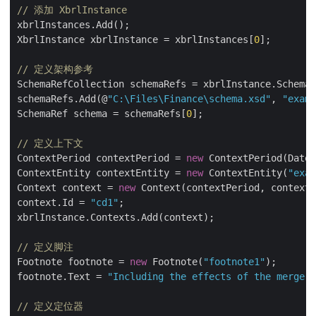
// 添加 XbrlInstance
xbrlInstances.Add();

XbrlInstance xbrlInstance = xbrlInstances[
0
];

// 定义架构参考
SchemaRefCollection schemaRefs = xbrlInstance.SchemaR
schemaRefs.Add(@
"C:\Files\Finance\schema.xsd"
, 
"examp
SchemaRef schema = schemaRefs[
0
];

// 定义上下文
ContextPeriod contextPeriod = 
new
 ContextPeriod(DateT
ContextEntity contextEntity = 
new
 ContextEntity(
"exam
Context context = 
new
 Context(contextPeriod, contextE
context.Id = 
"cd1"
;

xbrlInstance.Contexts.Add(context);

// 定义脚注
Footnote footnote = 
new
 Footnote(
"footnote1"
);

footnote.Text = 
"Including the effects of the merger.
// 定义定位器