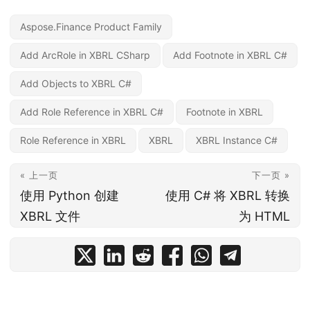
Aspose.Finance Product Family
Add ArcRole in XBRL CSharp
Add Footnote in XBRL C#
Add Objects to XBRL C#
Add Role Reference in XBRL C#
Footnote in XBRL
Role Reference in XBRL
XBRL
XBRL Instance C#
« 上一页
下一页 »
使用 Python 创建
使用 C# 将 XBRL 转换
XBRL 文件
为 HTML