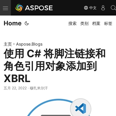
中文
切
换
Home
导
搜索
类别
档案
标签
航
主页
»
Aspose.Blogs
使用 C# 将脚注链接和
角色引用对象添加到
XBRL
五月 22, 2022
· 穆扎米尔汗