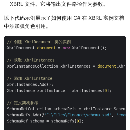
XBRL 文件。它将输出文件路径作为参数。
以下代码示例展示了如何使用 C# 在 XBRL 实例文档
中添加弧角色引用。
// 创建 XbrlDocument 类的实例
XbrlDocument 
document
 = 
new
 XbrlDocument();

// 获取 XbrlInstances
XbrlInstanceCollection xbrlInstances = 
document
.XbrlI
// 添加 XbrlInstance
xbrlInstances.Add();

XbrlInstance xbrlInstance = xbrlInstances[
0
];

// 定义架构参考
SchemaRefCollection schemaRefs = xbrlInstance.SchemaR
schemaRefs.Add(@
"C:\Files\Finance\schema.xsd"
, 
"examp
SchemaRef schema = schemaRefs[
0
];
