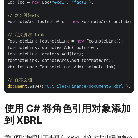
Loc loc = 
new
 Loc(
"#cd1"
, 
"fact1"
);

// 定义脚注Arc
FootnoteArc footnoteArc = 
new
 FootnoteArc(loc.Label, 
// 定义脚注 link
FootnoteLink footnoteLink = 
new
 FootnoteLink();

footnoteLink.Footnotes.Add(footnote);

footnoteLink.Locators.Add(loc);

footnoteLink.FootnoteArcs.Add(footnoteArc);

xbrlInstance.FootnoteLinks.Add(footnoteLink);

// 保存文档
document
.Save(@
"C:\Files\Finance\document6.xbrl"
使用 C# 将角色引用对象添加
到 XBRL
我们可以按照以下步骤在 XBRL 实例文档中添加角色