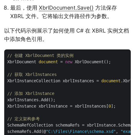
最后，使用
XbrlDocument.Save()
方法保存
XBRL 文件。它将输出文件路径作为参数。
以下代码示例展示了如何使用 C# 在 XBRL 实例文档
中添加角色引用。
// 创建 XbrlDocument 类的实例
XbrlDocument 
document
 = 
new
 XbrlDocument();

// 获取 XbrlInstances
XbrlInstanceCollection xbrlInstances = 
document
.XbrlI
// 添加 XbrlInstance
xbrlInstances.Add();

XbrlInstance xbrlInstance = xbrlInstances[
0
];

// 定义架构参考
SchemaRefCollection schemaRefs = xbrlInstance.SchemaR
schemaRefs.Add(@
"C:\Files\Finance\schema.xsd"
, 
"examp