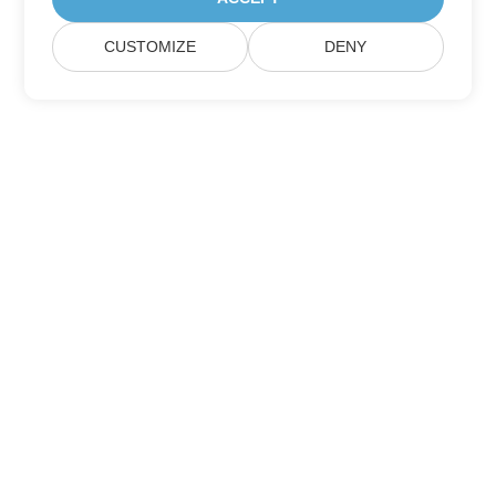
CUSTOMIZE
DENY
订阅 Aspose 产品更新
获取每月的新闻通讯和优惠，直接发送到您的邮箱。
提交