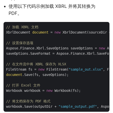
使用以下代码示例加载 XBRL 并将其转换为
PDF。
// 加载 XBRL 文档
XbrlDocument 
document
 = 
new
 XbrlDocument(sourceDir + 
// 设置保存选项
Aspose.Finance.Xbrl.SaveOptions saveOptions = 
new
 Asp
saveOptions.SaveFormat = Aspose.Finance.Xbrl.SaveForm
// 在文件流中将 XBRL 保存为 XLSX
FileStream fs = 
new
 FileStream(
"sample_out.xlsx"
document
.Save(fs, saveOptions);

// 打开 Excel 文件
Workbook workbook = 
new
 Workbook(fs);

// 将文档保存为 PDF 格式
workbook.Save(outputDir + 
"sample_output.pdf"