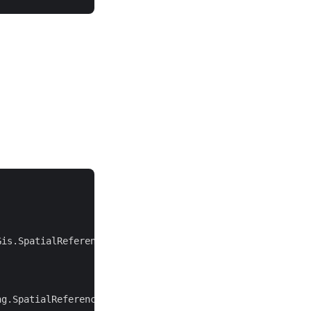
is.SpatialReferencing.SpatialReferenceSystem.Wgs84))

g.SpatialReferenceSystem.Wgs84,
