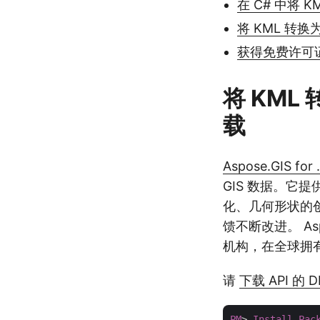
在 C# 中将 KM
将 KML 转换
获得免费许可
将 KML 
载
Aspose.GIS for
GIS 数据。它
化、几何形状的创
馈不断改进。 As
机构，在全球拥
请
下载 API 的 D
PM
> 
Install-Pac