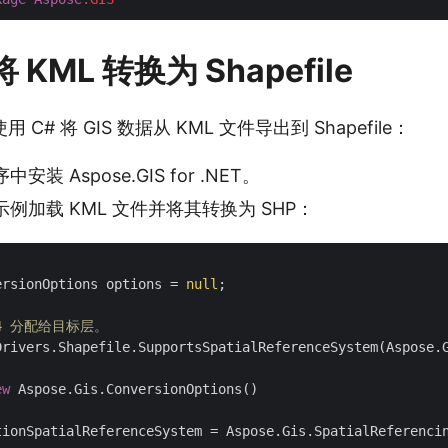
将 KML 转换为 Shapefile
C# 将 GIS 数据从 KML 文件导出到 Shapefile：
装 Aspose.GIS for .NET。
例加载 KML 文件并将其转换为 SHP：
ersionOptions options = 
null
;

84 分配给目标层。
Drivers.Shapefile.SupportsSpatialReferenceSystem(Aspose.G
ew
 Aspose.Gis.ConversionOptions()

tionSpatialReferenceSystem = Aspose.Gis.SpatialReferencin