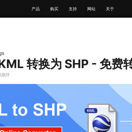
产品
购买
支持
网站
关于
gs
KML 转换为 SHP - 免
米尔汗