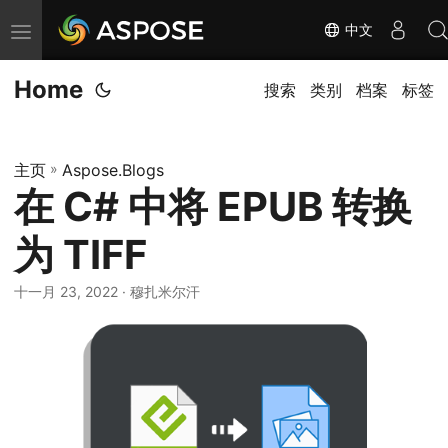
中文
切
换
Home
导
搜索
类别
档案
标签
航
主页
»
Aspose.Blogs
在 C# 中将 EPUB 转换
为 TIFF
十一月 23, 2022
· 穆扎米尔汗