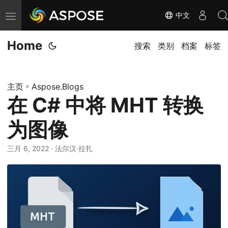
中文
切
换
Home
导
搜索
类别
档案
标签
航
主页
»
Aspose.Blogs
在 C# 中将 MHT 转换
为图像
三月 6, 2022
· 法尔汉·拉扎