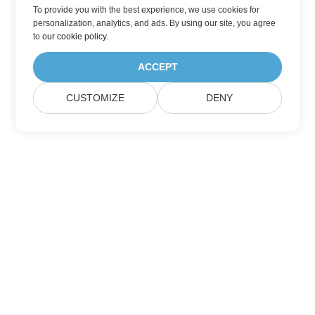
To provide you with the best experience, we use cookies for
personalization, analytics, and ads. By using our site, you agree
to
our cookie policy
.
ACCEPT
CUSTOMIZE
DENY
訂閱Aspose產品更新
獲取直接發送到您郵箱的每月簡報和優惠。
提交