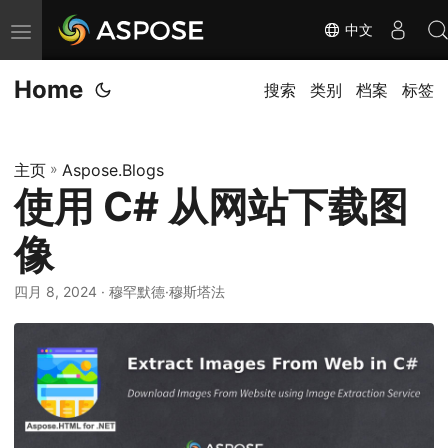
中文
切
换
Home
导
搜索
类别
档案
标签
航
主页
»
Aspose.Blogs
使用 C# 从网站下载图
像
四月 8, 2024
· 穆罕默德·穆斯塔法