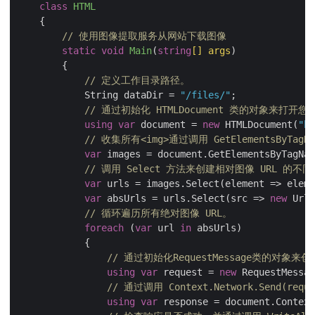
class
HTML
    {

// 使用图像提取服务从网站下载图像
static
void
Main
(
string
[] args
)
        {

// 定义工作目录路径。
            String dataDir = 
"/files/"
;

// 通过初始化 HTMLDocument 类的对象来打
using
var
 document = 
new
 HTMLDocument(
"ht
// 收集所有<img>通过调用 GetElementsByTa
var
 images = document.GetElementsByTagNam
// 调用 Select 方法来创建相对图像 URL 的不
var
 urls = images.Select(element => eleme
var
 absUrls = urls.Select(src => 
new
 Url(
// 循环遍历所有绝对图像 URL。 
foreach
 (
var
 url 
in
 absUrls)

            {

// 通过初始化RequestMessage类的对象
using
var
 request = 
new
 RequestMessag
// 通过调用 Context.Network.Send(re
using
var
 response = document.Context