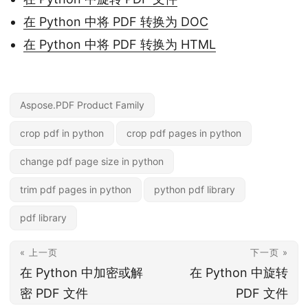
在 Python 中将 PDF 转换为 DOC
在 Python 中将 PDF 转换为 HTML
Aspose.PDF Product Family
crop pdf in python
crop pdf pages in python
change pdf page size in python
trim pdf pages in python
python pdf library
pdf library
« 上一页
下一页 »
在 Python 中加密或解
在 Python 中旋转
密 PDF 文件
PDF 文件