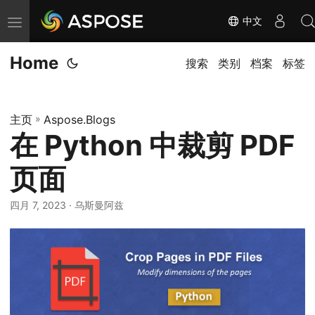
中文
切
换
Home
导
搜索
类别
档案
标签
航
主页
»
Aspose.Blogs
在 Python 中裁剪 PDF
页面
四月 7, 2023
· 乌斯曼阿兹