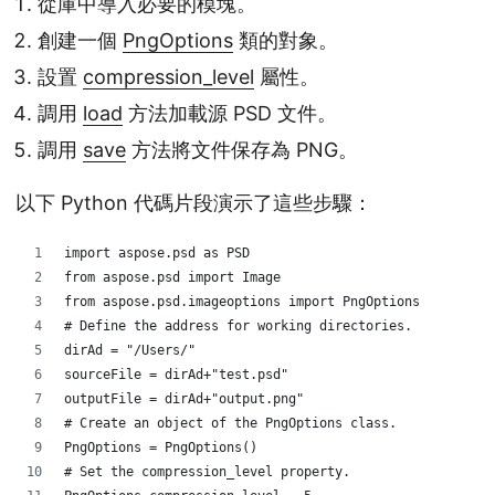
從庫中導入必要的模塊。
創建一個
PngOptions
類的對象。
設置
compression_level
屬性。
調用
load
方法加載源 PSD 文件。
調用
save
方法將文件保存為 PNG。
以下 Python 代碼片段演示了這些步驟：
import aspose.psd as PSD
from aspose.psd import Image
from aspose.psd.imageoptions import PngOptions
# Define the address for working directories. 
dirAd = "/Users/"
sourceFile = dirAd+"test.psd"
outputFile = dirAd+"output.png"
# Create an object of the PngOptions class.  
PngOptions = PngOptions()
# Set the compression_level property. 