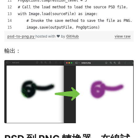
PngOptions.compression_level = 5
# Call the load method to load the source PSD file.
with Image.load(sourceFile) as image:
    # Invoke the save method to save the file as PNG. 
    image.save(outputFile, PngOptions)
psd-to-png.py
hosted with ❤ by
GitHub
view raw
輸出：