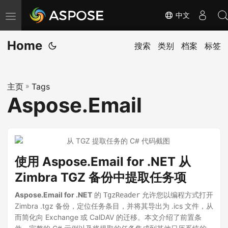
中文
切
换
Home
导
搜索
类别
档案
标签
航
主页
»
Tags
Aspose.Email
使用 Aspose.Email for .NET 从
Zimbra TGZ 备份中提取任务项
Aspose.Email for .NET
的
允许您以编程方式打开
TgzReader
Zimbra .tgz 备份，定位任务条目，并将其导出为 .ics 文件，从
而简化向 Exchange 或 CalDAV 的迁移。本文介绍了前置条