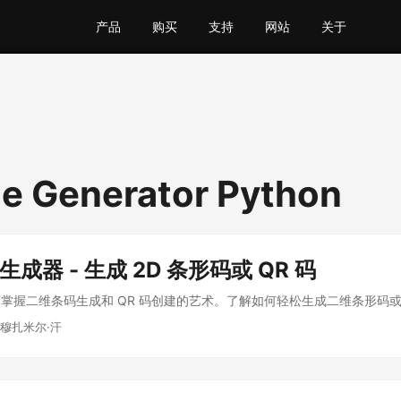
产品
购买
支持
网站
关于
e Generator Python
生成器 - 生成 2D 条形码或 QR 码
掌握二维条码生成和 QR 码创建的艺术。了解如何轻松生成二维条形码
 穆扎米尔·汗