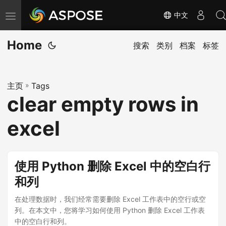
中文
切
换
Home
导
搜索
类别
档案
标签
航
主页
»
Tags
clear empty rows in
excel
使用 Python 删除 Excel 中的空白行
和列
在处理数据时，我们经常需要删除 Excel 工作表中的空行或空
列。在本文中，您将学习如何使用 Python 删除 Excel 工作表
中的空白行和列。