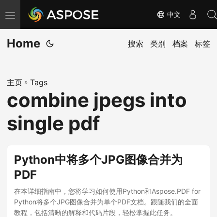
中文
切
换
Home
导
搜索
类别
档案
标签
航
主页
»
Tags
combine jpegs into
single pdf
Python中将多个JPG图像合并为
PDF
在本详细指南中，您将学习如何使用Python和Aspose.PDF for
Python将多个JPG图像合并为单个PDF文档。跟随我们的全面
教程，包括清晰的解释和代码片段，轻松掌握此任务。