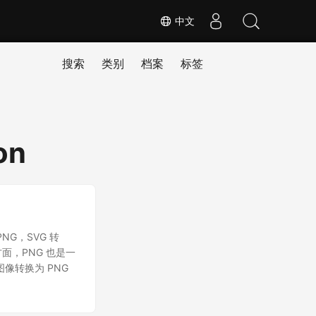
中文
搜索
类别
档案
标签
on
G，SVG 转
一方面，PNG 也是一
图像转换为 PNG