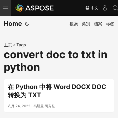
中文
切
换
Home
导
搜索
类别
档案
标签
航
主页
»
Tags
convert doc to txt in
python
在 Python 中将 Word DOCX DOC
转换为 TXT
八月 24, 2022
· 乌斯曼·阿齐兹