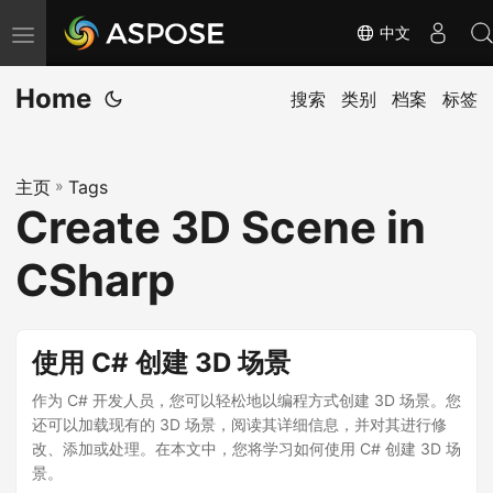
中文
切
换
Home
导
搜索
类别
档案
标签
航
主页
»
Tags
Create 3D Scene in
CSharp
使用 C# 创建 3D 场景
作为 C# 开发人员，您可以轻松地以编程方式创建 3D 场景。您
还可以加载现有的 3D 场景，阅读其详细信息，并对其进行修
改、添加或处理。在本文中，您将学习如何使用 C# 创建 3D 场
景。