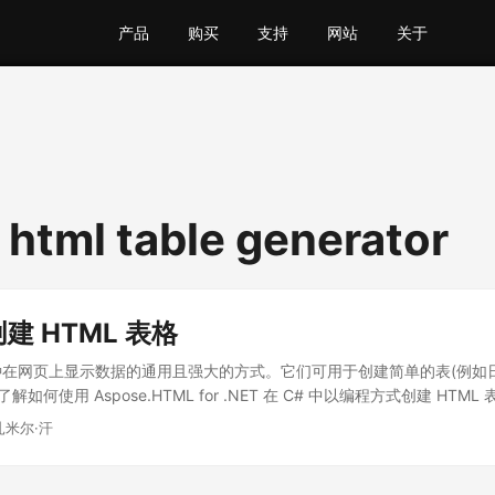
产品
购买
支持
网站
关于
 html table generator
创建 HTML 表格
一种在网页上显示数据的通用且强大的方式。它们可用于创建简单的表(例如
如何使用 Aspose.HTML for .NET 在 C# 中以编程方式创建 HTML
扎米尔·汗