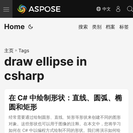
中文
切
换
Home
导
搜索
类别
档案
标签
航
主页
»
Tags
draw ellipse in
csharp
在 C# 中绘制形状：直线、圆弧、椭
圆和矩形
经常需要通过绘制圆形、直线、矩形等形状来创建不同的图形
对象。这些形状也可以用于图像的注释。在本文中，您将学习
如何在 C# 中以编程方式绘制不同的形状。我们将演示如何绘