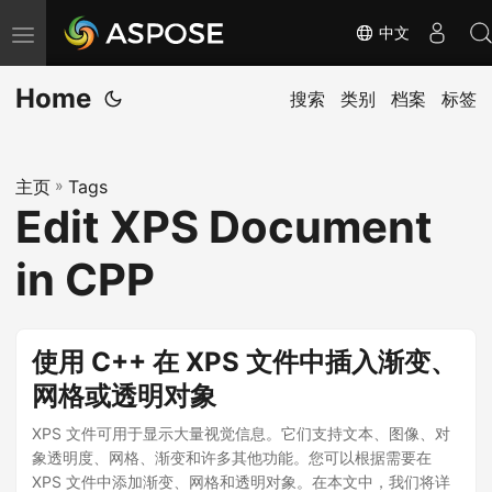
中文
切
换
Home
导
搜索
类别
档案
标签
航
主页
»
Tags
Edit XPS Document
in CPP
使用 C++ 在 XPS 文件中插入渐变、
网格或透明对象
XPS 文件可用于显示大量视觉信息。它们支持文本、图像、对
象透明度、网格、渐变和许多其他功能。您可以根据需要在
XPS 文件中添加渐变、网格和透明对象。在本文中，我们将详