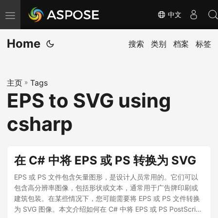
中文
切
换
Home
导
搜索
类别
档案
标签
航
主页
»
Tags
EPS to SVG using
csharp
在 C# 中将 EPS 或 PS 转换为 SVG
EPS 或 PS 文件包含矢量图形，是设计人员常用的。它们可以
包含高分辨率图像，包括形状或文本，通常用于广告牌印刷或
建筑包装。在某些情况下，您可能需要将 EPS 或 PS 文件转换
为 SVG 图像。本文介绍如何在 C# 中将 EPS 或 PS PostScript