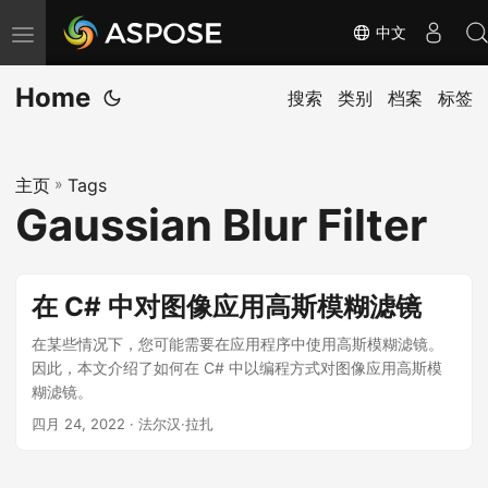
中文
切
换
Home
导
搜索
类别
档案
标签
航
主页
»
Tags
Gaussian Blur Filter
在 C# 中对图像应用高斯模糊滤镜
在某些情况下，您可能需要在应用程序中使用高斯模糊滤镜。
因此，本文介绍了如何在 C# 中以编程方式对图像应用高斯模
糊滤镜。
四月 24, 2022
· 法尔汉·拉扎