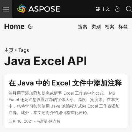
中文
切
换
Home
导
搜索
类别
档案
标签
航
主页
»
Tags
Java Excel API
在 Java 中的 Excel 文件中添加注释
注释用于添加附加信息或解释 Excel 工作表中的公式。 MS
Excel 还允许您设置注释的字体大小、高度、宽度等。在本文
中，您将学习如何使用 Java 以编程方式向 Excel 工作表添加
注释。此外，本文还将介绍如何格式化评论。
五月 18, 2021
· 乌斯曼·阿齐兹