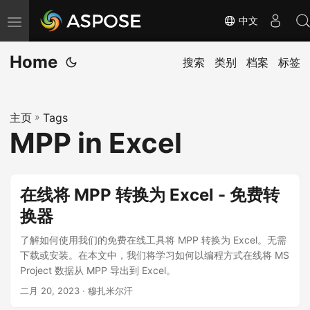
中文
切
换
Home
导
搜索
类别
档案
标签
航
主页
»
Tags
MPP in Excel
在线将 MPP 转换为 Excel - 免费转
换器
了解如何使用我们的免费在线工具将 MPP 转换为 Excel。无需
下载或安装。在本文中，我们将学习如何以编程方式在线将 MS
Project 数据从 MPP 导出到 Excel。
二月 20, 2023
· 穆扎米尔汗