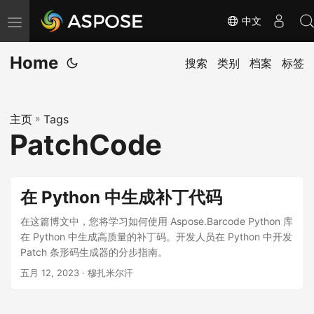
中文
切
换
Home
导
搜索
类别
档案
标签
航
主页
»
Tags
PatchCode
在 Python 中生成补丁代码
在这篇博文中，您将学习如何使用 Aspose.Barcode Python 库
在 Python 中生成高质量的补丁码。开发人员在 Python 中开发
Patch 条形码生成器的分步指南。
五月 12, 2023
· 穆扎米尔汗