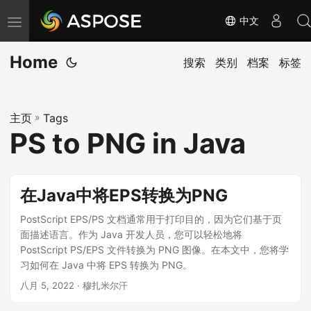
中文
切
换
Home
导
搜索
类别
档案
标签
航
主页
»
Tags
PS to PNG in Java
在Java中将EPS转换为PNG
PostScript EPS/PS 文档通常用于打印目的，因为它们基于页
面描述语言。作为 Java 开发人员，您可以轻松地将
PostScript PS/EPS 文件转换为 PNG 图像。在本文中，您将学
习如何在 Java 中将 EPS 转换为 PNG。
八月 5, 2022
· 穆扎米尔汗