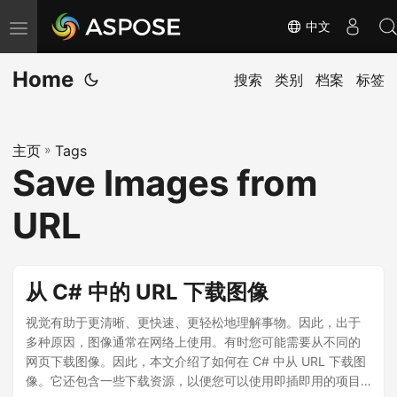
中文
切
换
Home
导
搜索
类别
档案
标签
航
主页
»
Tags
Save Images from
URL
从 C# 中的 URL 下载图像
视觉有助于更清晰、更快速、更轻松地理解事物。因此，出于
多种原因，图像通常在网络上使用。有时您可能需要从不同的
网页下载图像。因此，本文介绍了如何在 C# 中从 URL 下载图
像。它还包含一些下载资源，以便您可以使用即插即用的项目