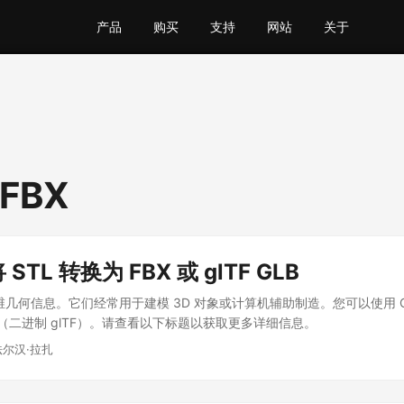
产品
购买
支持
网站
关于
 FBX
 STL 转换为 FBX 或 glTF GLB
3 维几何信息。它们经常用于建模 3D 对象或计算机辅助制造。您可以使用 C#
GLB（二进制 glTF）。请查看以下标题以获取更多详细信息。
法尔汉·拉扎