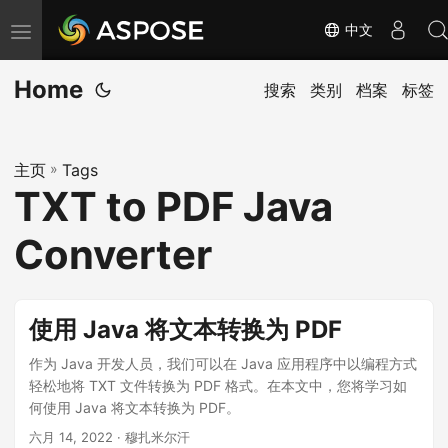
中文
切
换
Home
导
搜索
类别
档案
标签
航
主页
»
Tags
TXT to PDF Java
Converter
使用 Java 将文本转换为 PDF
作为 Java 开发人员，我们可以在 Java 应用程序中以编程方式
轻松地将 TXT 文件转换为 PDF 格式。在本文中，您将学习如
何使用 Java 将文本转换为 PDF。
六月 14, 2022
· 穆扎米尔汗