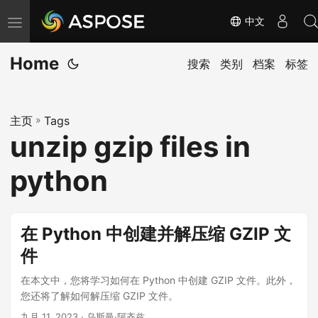
中文
切
换
Home
导
搜索
类别
档案
标签
航
主页
»
Tags
unzip gzip files in
python
在 Python 中创建并解压缩 GZIP 文
件
在本文中，您将学习如何在 Python 中创建 GZIP 文件。此外，
您还将了解如何解压缩 GZIP 文件。
九月 11, 2023
· 乌斯曼·阿齐兹