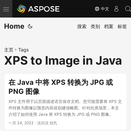
中文
切
换
Home
导
搜索
类别
档案
标签
航
主页
»
Tags
XPS to Image in Java
在 Java 中将 XPS 转换为 JPG 或
PNG 图像
XPS 文件用于以页面描述语言保存文档。您可能需要将 XPS 文
件转换为图像以预览内容或创建缩略图。针对此类场景，本文
介绍了如何使用 Java 将 XPS 转换为 JPG 或 PNG 图像。
一月 24, 2022
· 法尔汉·拉扎