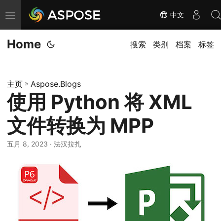
中文
切
换
Home
导
搜索
类别
档案
标签
航
主页
»
Aspose.Blogs
使用 Python 将 XML
文件转换为 MPP
五月 8, 2023
· 法汉拉扎