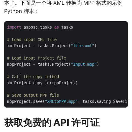
本了。下面是一个将 XML 转换为 MPP 格式的示例
Python 脚本：
import
 aspose.tasks 
as
 tasks

# Load input XML file
xmlProject = tasks.Project(
"file.xml"
)

# Load input Project file
mppProject = tasks.Project(
"Input.mpp"
)

# Call the copy method
xmlProject.copy_to(mppProject)

# Save output MPP file
mppProject.save(
"XMLtoMPP.mpp"
获取免费的 API 许可证