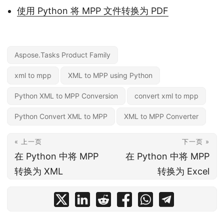
使用 Python 将 MPP 文件转换为 PDF
Aspose.Tasks Product Family
xml to mpp
XML to MPP using Python
Python XML to MPP Conversion
convert xml to mpp
Python Convert XML to MPP
XML to MPP Converter
« 上一页
下一页 »
在 Python 中将 MPP
在 Python 中将 MPP
转换为 XML
转换为 Excel