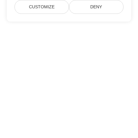
CUSTOMIZE
DENY
订阅 Aspose 产品更新
获取每月的新闻通讯和优惠，直接发送到您的邮箱。
提交