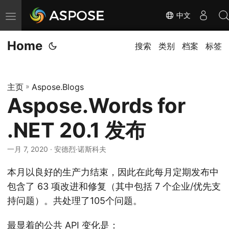
中文
切
换
Home
导
搜索
类别
档案
标签
航
主页
»
Aspose.Blogs
Aspose.Words for
.NET 20.1 发布
一月 7, 2020
· 安德烈·诺斯科夫
本月以良好的生产力结束，因此在此每月定期发布中
包含了 63 项改进和修复（其中包括 7 个企业/优先支
持问题）。共处理了105个问题。
最显着的公共 API 变化是：