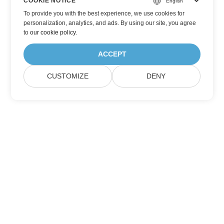
COOKIE NOTICE
To provide you with the best experience, we use cookies for
personalization, analytics, and ads. By using our site, you agree
to
our cookie policy
.
ACCEPT
CUSTOMIZE
DENY
订阅 Aspose 产品更新
获取每月的新闻通讯和优惠，直接发送到您的邮箱。