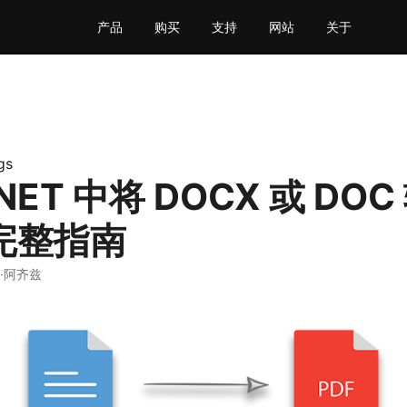
产品
购买
支持
网站
关于
gs
.NET 中将 DOCX 或 DO
- 完整指南
曼·阿齐兹