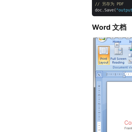
// 另存为 PDF
doc.Save(
"outpu
Word 文档