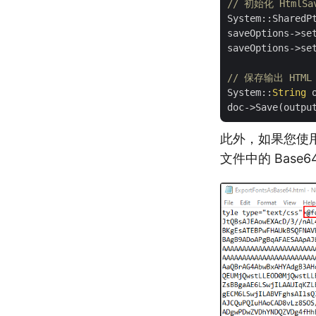
// 初始化 HtmlSa
System::SharedP
saveOptions->se
saveOptions->se
// 保存输出 HTML
System::
String
 
此外，如果您使用
文件中的 Base