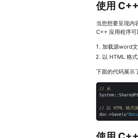
使用 C++
当您想要呈现内容
C++ 应用程序
加载源word
以 HTML 格
下面的代码展示了如
// 从
System::SharedP
// 以 HTML 格式
doc->Save(u
"Doc
使用 C+