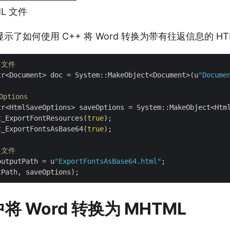
L 文件
了如何使用 C++ 将 Word 转换为带有往返信息的 HT
 文件
tr<Document> doc = System::MakeObject<Document>(u
"Docume
Options
tr<HtmlSaveOptions> saveOptions = System::MakeObject<Html
t_ExportFontResources(
true
);

t_ExportFontsAsBase64(
true
);

文件        
outputPath = u
"ExportFontsAsBase64.html"
;

中将 Word 转换为 MHTML