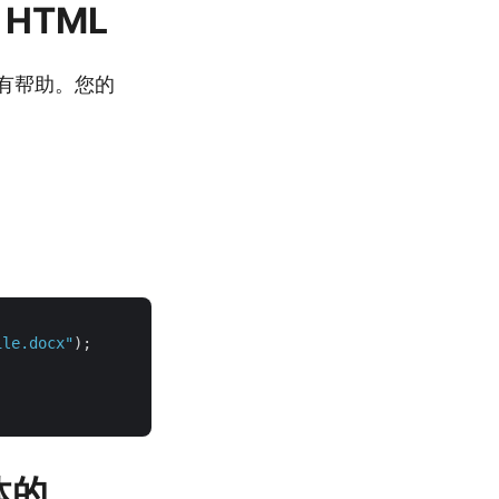
 HTML
很有帮助。您的
ile.docx"
);

体的