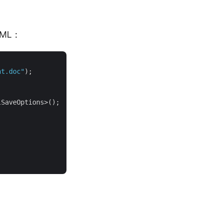
ML：
nt.doc"
);

SaveOptions>();
