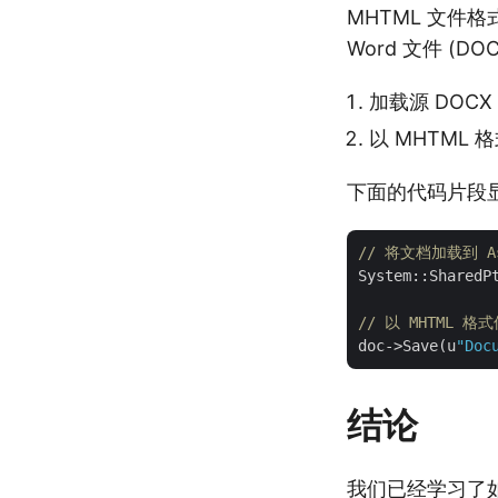
MHTML 文件
Word 文件 (D
加载源 DOCX
以 MHTML 
下面的代码片段显示
// 将文档加载到 As
System::SharedP
// 以 MHTML 
doc->Save(u
"Doc
结论
我们已经学习了如何