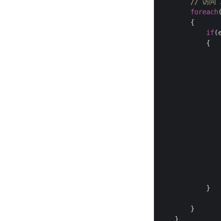
// 访问
foreach
        {

if
(
            {

               
                
                
               
                
            }

        } 

    }
