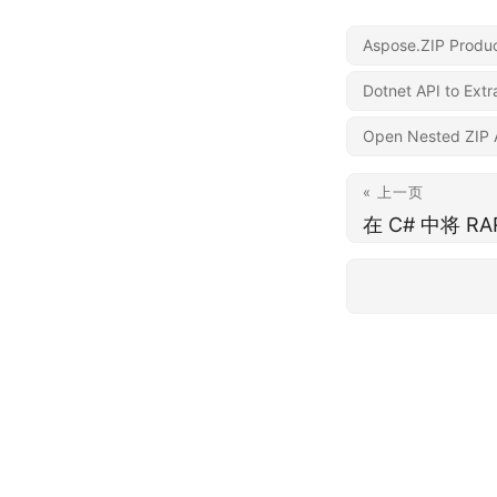
Aspose.ZIP Produc
Dotnet API to Ext
Open Nested ZIP A
« 上一页
在 C# 中将 R