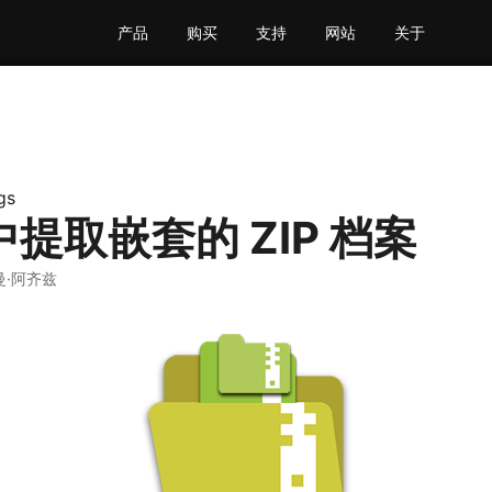
产品
购买
支持
网站
关于
gs
 中提取嵌套的 ZIP 档案
曼·阿齐兹