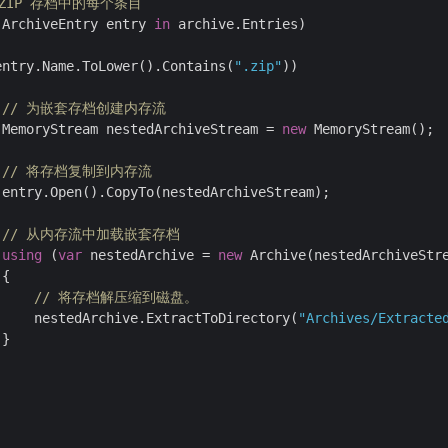
 ZIP 存档中的每个条目
(ArchiveEntry entry 
in
 archive.Entries)

entry.Name.ToLower().Contains(
".zip"
))

// 为嵌套存档创建内存流
 MemoryStream nestedArchiveStream = 
new
 MemoryStream();

// 将存档复制到内存流
entry.Open().CopyTo(nestedArchiveStream);

// 从内存流中加载嵌套存档
using
 (
var
 nestedArchive = 
new
 Archive(nestedArchiveStre
{

// 将存档解压缩到磁盘。
     nestedArchive.ExtractToDirectory(
"Archives/Extracte
}                               
