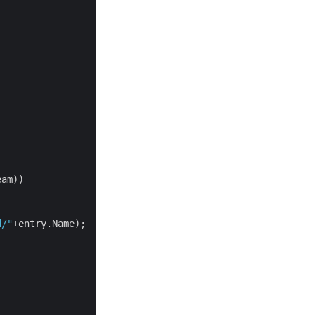
am))

d/"
+entry.Name);
