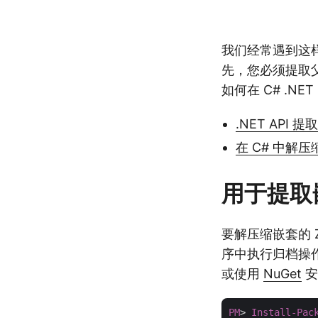
我们经常遇到这
先，您必须提取
如何在 C# .N
.NET API 提
在 C# 中解压
用于提取嵌套
要解压缩嵌套的 
序中执行归档操
或使用
NuGet
安
PM
> 
Install-Pac