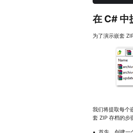
在 C# 
为了演示嵌套 ZI
我们将提取每个嵌
套 ZIP 存档的步
首先，创建一