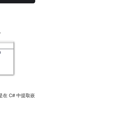
件。
在 C# 中提取嵌