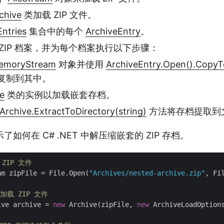
chive
类加载 ZIP 文件。
Entries
集合中的每个
ArchiveEntry
。
ZIP 档案，并为每个档案执行以下步骤：
emoryStream
对象并使用
ArchiveEntry.Open().CopyT
复制到其中。
e
类的实例以加载嵌套存档。
Archive.ExtractToDirectory(string)
方法将存档提取到
如何在 C# .NET 中解压缩嵌套的 ZIP 存档。
ZIP 文件
am zipFile = File.Open(
"Archives/nested-archive.zip"
, Fil
加载 ZIP 文件
ive archive = 
new
 Archive(zipFile, 
new
 ArchiveLoadOptions